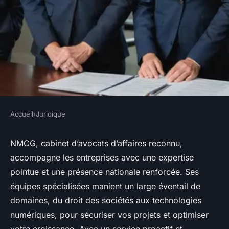
Accueil
›
Juridique
JURIDIQUE
Nmcg : cabinet d'avocats
NMCG, cabinet d’avocats d’affaires reconnu,
accompagne les entreprises avec une expertise
d'affaires au service de votre
pointue et une présence nationale renforcée. Ses
réussite
équipes spécialisées manient un large éventail de
domaines, du droit des sociétés aux technologies
Youssef
•
23 septembre 2025
•
3 min de lecture
numériques, pour sécuriser vos projets et optimiser