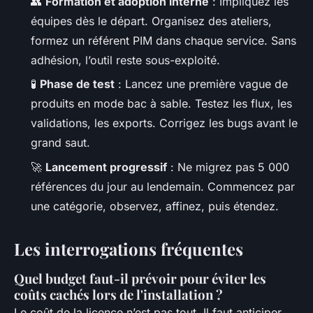
👥
Formation et adoption interne
: Impliquez les
équipes dès le départ. Organisez des ateliers,
formez un référent PIM dans chaque service. Sans
adhésion, l’outil reste sous-exploité.
🧪
Phase de test
: Lancez une première vague de
produits en mode bac à sable. Testez les flux, les
validations, les exports. Corrigez les bugs avant le
grand saut.
🚀
Lancement progressif
: Ne migrez pas 5 000
références du jour au lendemain. Commencez par
une catégorie, observez, affinez, puis étendez.
Les interrogations fréquentes
Quel budget faut-il prévoir pour éviter les
coûts cachés lors de l'installation ?
Le coût de la licence n’est pas tout. Il faut anticiper