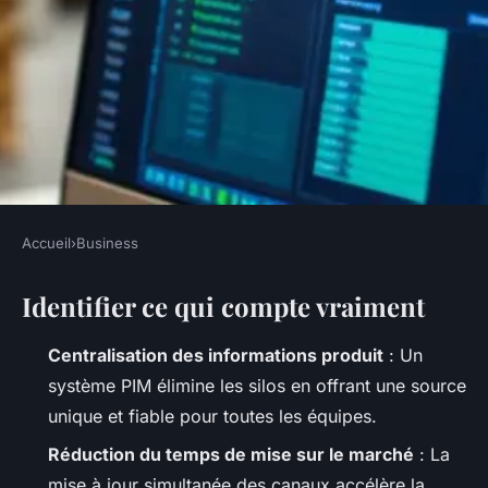
Accueil
›
Business
BUSINESS
Identifier ce qui compte vraiment
Top 5 avantages du logiciel
PIM pour optimiser vos
Centralisation des informations produit
: Un
données produit
système PIM élimine les silos en offrant une source
unique et fiable pour toutes les équipes.
Meissa
•
02/06/2026 16:22
•
12 min de lecture
Réduction du temps de mise sur le marché
: La
mise à jour simultanée des canaux accélère la