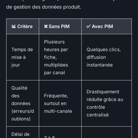
de gestion des données produit.
📊 Critère
❌ Sans PIM
✅ Avec PIM
Plusieurs
Temps de
heures par
Quelques clics,
mise à
fiche,
diffusion
jour
multipliées
instantanée
par canal
Qualité
Drastiquement
des
Fréquente,
réduite grâce au
données
surtout en
contrôle
(erreurs/d
multi-canale
centralisé
oublons)
Délai de
3 à 6