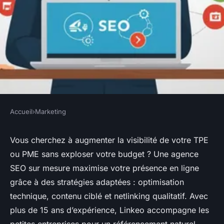
Accueil
›
Marketing
MARKETING
Agence seo sur mesure pour
Vous cherchez à augmenter la visibilité de votre TPE
ou PME sans exploser votre budget ? Une agence
tpe et pme : boostez votre
SEO sur mesure maximise votre présence en ligne
visibilité
grâce à des stratégies adaptées : optimisation
technique, contenu ciblé et netlinking qualitatif. Avec
Youssef
•
15 septembre 2025
•
5 min de lecture
plus de 15 ans d’expérience, Linkeo accompagne les