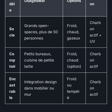
UsageIdéal
Options
dèl
on
e
Charb
Grands open-
Froid,
So
on
spaces, plus de 50
chaud,
cle
actif +
personnes
gazeux
UV
Co
Petits bureaux,
Froid,
Charb
mp
cuisine de petite
chaud
on
toir
taille
(option)
actif
Enc
Froid
Intégration design
Charb
ast
ou
dans mobilier ou
on
rab
tempér
mur
actif
le
é