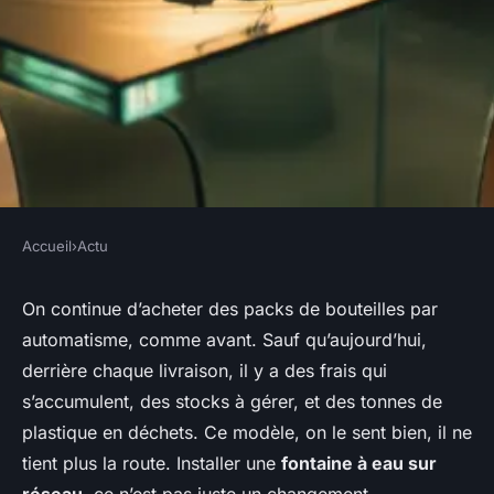
Accueil
›
Actu
ACTU
Guide d'achat pour choisir
On continue d’acheter des packs de bouteilles par
automatisme, comme avant. Sauf qu’aujourd’hui,
votre fontaine à eau sur réseau
derrière chaque livraison, il y a des frais qui
s’accumulent, des stocks à gérer, et des tonnes de
Lambert
•
13/04/2026 07:26
•
9 min de lecture
plastique en déchets. Ce modèle, on le sent bien, il ne
tient plus la route. Installer une
fontaine à eau sur